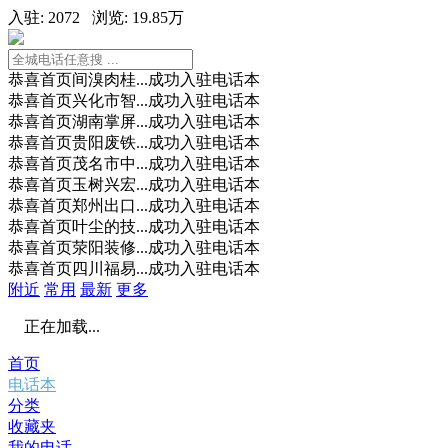
入驻: 2072 浏览: 19.85万
恭喜首页间溴肉桂...成功入驻电话本
恭喜首页兴化市智...成功入驻电话本
恭喜首页湖南掌屏...成功入驻电话本
恭喜首页贵阳废铁...成功入驻电话本
恭喜首页茂名市中...成功入驻电话本
恭喜首页玉树兴宏...成功入驻电话本
恭喜首页郑州出口...成功入驻电话本
恭喜首页叶尘的技...成功入驻电话本
恭喜首页荥阳装修...成功入驻电话本
恭喜首页四川福易...成功入驻电话本
附近
常用
最新
更多
正在加载...
首页
电话本
分类
收藏夹
我的电话